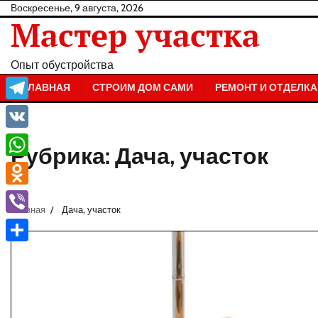
Перейти
Воскресенье, 9 августа, 2026
Мастер участка
к
содержанию
Опыт обустройства
ГЛАВНАЯ
СТРОИМ ДОМ САМИ
РЕМОНТ И ОТДЕЛКА
Telegram
VK
Рубрика:
Дача, участок
WhatsApp
Odnoklassniki
Главная
Дача, участок
Viber
Отправить