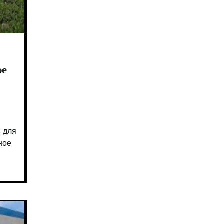
ое
ь
я для
ное