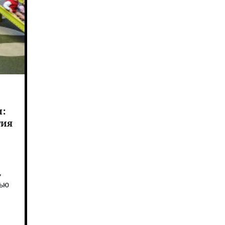
ы:
тия
,
тью