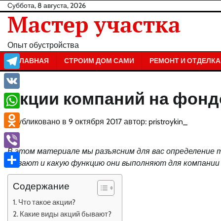
Перейти
Суббота, 8 августа, 2026
Мастер участка
к
содержанию
Опыт обустройства
ГЛАВНАЯ
СТРОИМ ДОМ САМИ
РЕМОНТ И ОТДЕЛКА
Telegram
Акции компаний на фонд
VK
WhatsApp
Опубликовано в
9 октября 2017
автор:
pristroykin_
Odnoklassniki
В этом материале мы разъясним для вас определение т
Viber
бывают и какую функцию они выполняют для компании 
Отправить
Содержание
Что такое акции?
Какие виды акций бывают?