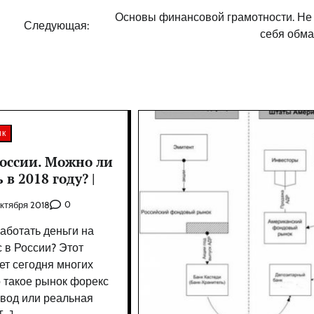
Основы финансовой грамотности. Не
Следующая:
себя обман
ик
России. Можно ли
 в 2018 году? |
0
ктября 2018
аботать деньги на
 в России? Этот
ет сегодня многих
о такое рынок форекс
звод или реальная