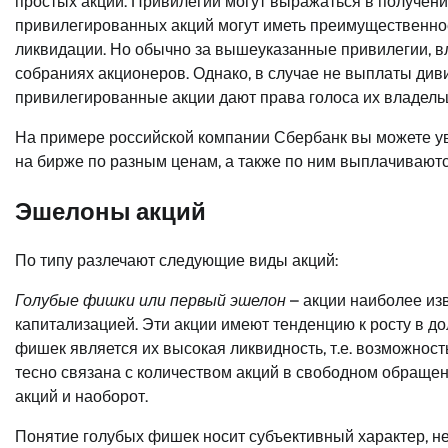
простых акций. Привилегии могут выражаться в получен
привилегированных акций могут иметь преимущественное
ликвидации. Но обычно за вышеуказанные привилегии, 
собраниях акционеров. Однако, в случае не выплаты диви
привилегированные акции дают права голоса их владел
На примере российской компании Сбербанк вы можете ув
на бирже по разным ценам, а также по ним выплачивают
Эшелоны акций
По типу разлечают следующие виды акций:
Голубые фишки или первый эшелон
– акции наиболее из
капитализацией. Эти акции имеют тенденцию к росту в д
фишек является их высокая ликвидность, т.е. возможност
тесно связана с количеством акций в свободном обращении
акций и наоборот.
Понятие голубых фишек носит субъективный характер, не