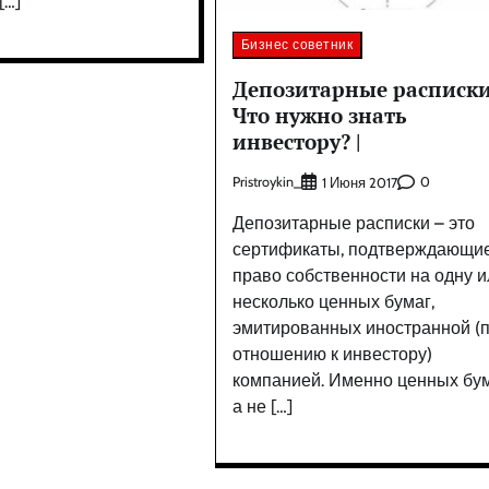
[…]
Бизнес советник
Депозитарные расписки
Что нужно знать
инвестору? |
Pristroykin_
0
1 Июня 2017
Депозитарные расписки – это
сертификаты, подтверждающи
право собственности на одну и
несколько ценных бумаг,
эмитированных иностранной (
отношению к инвестору)
компанией. Именно ценных бум
а не […]