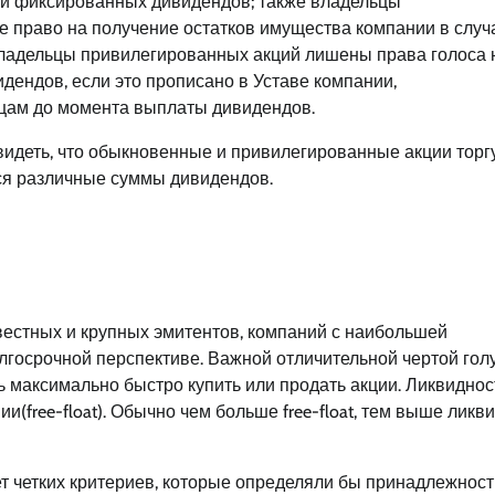
ии фиксированных дивидендов; также владельцы
 право на получение остатков имущества компании в случ
владельцы привилегированных акций лишены права голоса 
дендов, если это прописано в Уставе компании,
ьцам до момента выплаты дивидендов.
идеть, что обыкновенные и привилегированные акции торг
ся различные суммы дивидендов.
вестных и крупных эмитентов, компаний с наибольшей
олгосрочной перспективе. Важной отличительной чертой гол
ь максимально быстро купить или продать акции. Ликвиднос
(free-float). Обычно чем больше free-float, тем выше ликв
т четких критериев, которые определяли бы принадлежност