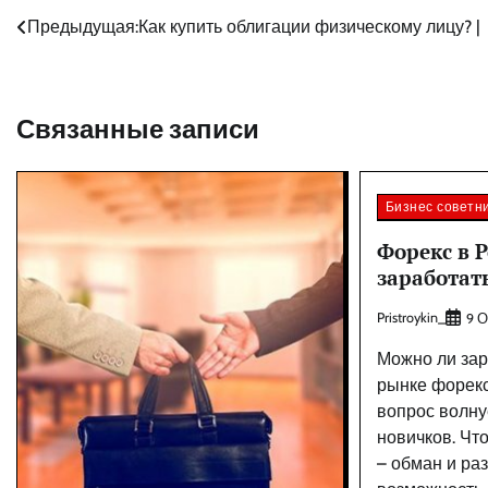
Навигация
Предыдущая:
Как купить облигации физическому лицу? |
по
записям
Связанные записи
Бизнес советн
Форекс в 
заработать
Pristroykin_
9 О
Можно ли зар
рынке форекс
вопрос волну
новичков. Чт
– обман и ра