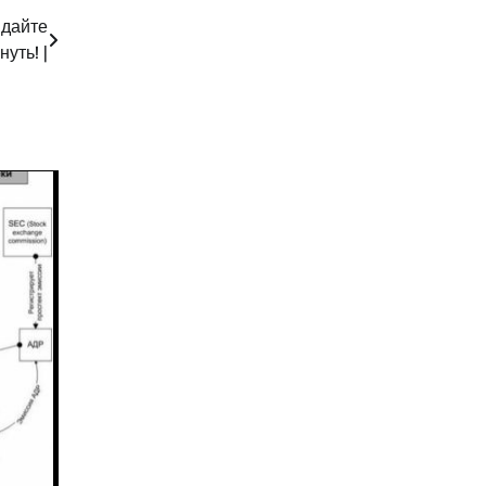
 дайте
уть! |