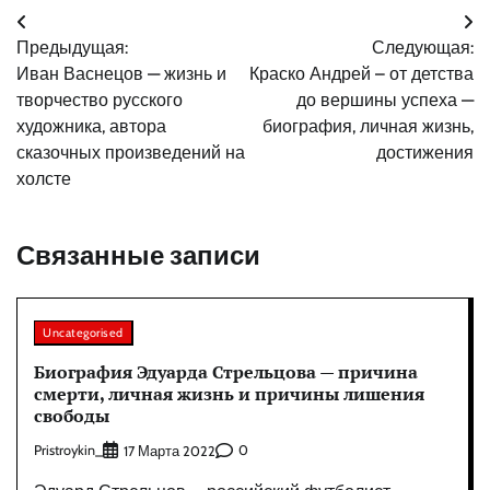
Навигация
Предыдущая:
Следующая:
по
Иван Васнецов — жизнь и
Краско Андрей – от детства
записям
творчество русского
до вершины успеха —
художника, автора
биография, личная жизнь,
сказочных произведений на
достижения
холсте
Связанные записи
Uncategorised
Биография Эдуарда Стрельцова — причина
смерти, личная жизнь и причины лишения
свободы
Pristroykin_
0
17 Марта 2022