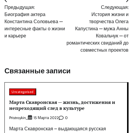
Навигация
Предыдущая:
Следующая:
по
Биография актера
История жизни и
записям
Константина Соловьева —
творчества Олега
интересные факты о жизни
Капустина — мужа Анны
и карьере
Ковальчук — от
романтических свиданий до
совместных проектов
Связанные записи
Uncategorised
Марта Скавронская — жизнь, достижения и
непреходящий след в культуре
Pristroykin_
0
15 Марта 2022
Марта Скавронская – выдающаяся русская