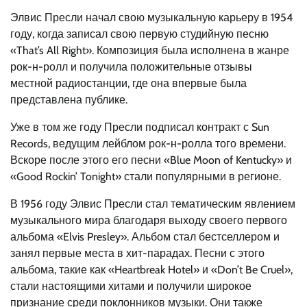
Элвис Пресли начал свою музыкальную карьеру в 1954
году, когда записал свою первую студийную песню
«That’s All Right». Композиция была исполнена в жанре
рок-н-ролл и получила положительные отзывы
местной радиостанции, где она впервые была
представлена публике.
Уже в том же году Пресли подписал контракт с Sun
Records, ведущим лейблом рок-н-ролла того времени.
Вскоре после этого его песни «Blue Moon of Kentucky» и
«Good Rockin’ Tonight» стали популярными в регионе.
В 1956 году Элвис Пресли стал тематическим явлением
музыкального мира благодаря выходу своего первого
альбома «Elvis Presley». Альбом стал бестселлером и
занял первые места в хит-парадах. Песни с этого
альбома, такие как «Heartbreak Hotel» и «Don’t Be Cruel»,
стали настоящими хитами и получили широкое
признание среди поклонников музыки. Они также