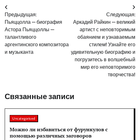
Навигация
Предыдущая:
Следующая:
по
Пьяццолла — биография
Аркадий Райкин — великий
записям
Астора Пьяццоллы —
артист с неповторимым
талантливого
обаянием и узнаваемым
аргентинского композитора
стилем! Узнайте его
и музыканта
удивительную биографию и
погрузитесь в волшебный
мир его неповторимого
творчества!
Связанные записи
Uncategorised
Можно ли избавиться от фурункулов с
помощью различных заговоров