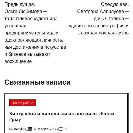
Предыдущая:
Следующая:
по
Ольга Любимова —
Светлана Аллилуева —
записям
талантливая художница,
дочь Сталина —
успешная
удивительная биография и
предпринимательница и
сложная личная жизнь
вдохновляющая личность,
чьи достижения в искусстве
и бизнесе вызывают
восхищение
Связанные записи
Uncategorised
Биография и личная жизнь актрисы Лянки
Грыу
Pristroykin_
0
17 Марта 2022