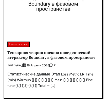
Новости плюс
Тензорная теория носков: поведенческий
аттрактор Boundary в фазовом пространстве
Pristroykin_
0
18 Апреля 2026
Статистические данные Этап Loss Metric LR Time
(min) Warmup {}.{} {}.{} {}.{} {} Main {}.{} {}.{} {}.{} {} Fine-
tune {}.{} {}.{} {}.{} {} Total – […]