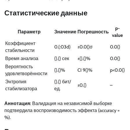
Статистические данные
p-
Параметр
Значение
Погрешность
value
Коэффициент
0.{:03d}
±0.0{}σ
0.0{}
стабильности
Время анализа
{}.{} сек
±{}.{}%
0.0{}
Вероятность
{}.{}%
CI 9{}%
p<0.0{}
удовлетворённости
Энтропия
{}.{} бит/
±0.{}
–
стабилизатора
ед.
Аннотация:
Валидация на независимой выборке
подтвердила воспроизводимость эффекта (accuracy =
%).