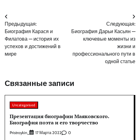
Навигация
Предыдущая:
Следующая:
по
Биография Карася и
Биография Дарьи Касьян —
записям
Филатова — история их
ключевые моменты из
успехов и достижений в
жизни и
мире
профессионального пути в
одной статье
Связанные записи
Uncategorised
Презентация биографии Маяковского.
Биография поэта и его творчество
Pristroykin_
0
17 Марта 2022