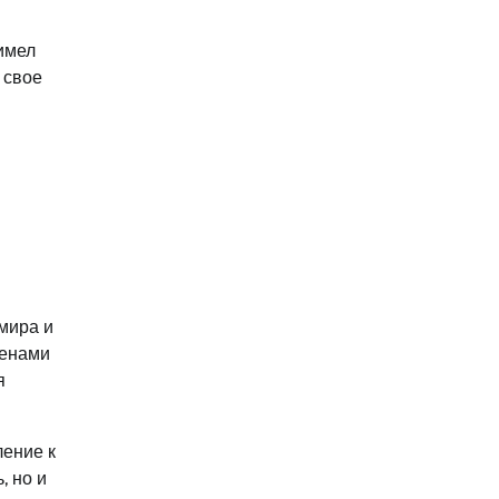
имел
 свое
мира и
менами
я
ление к
, но и