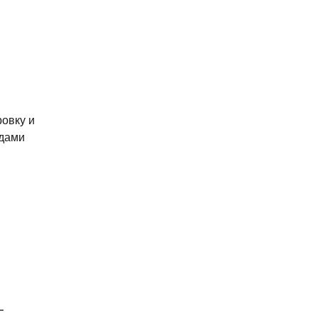
ровку и
идами
-