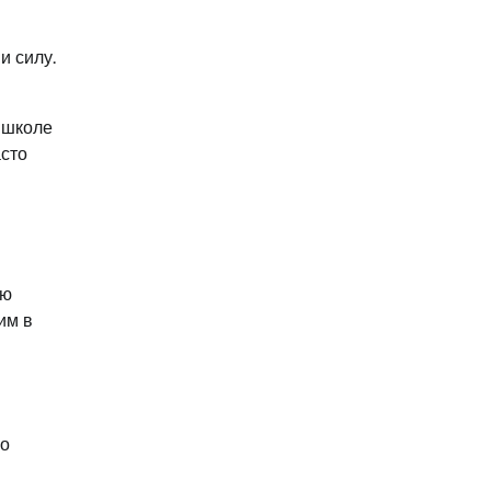
и силу.
 школе
асто
ью
им в
го