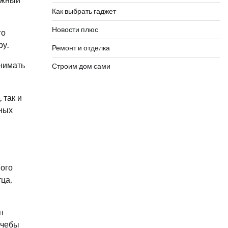
ажный
Как выбрать гаджет
Новости плюс
го
ру.
Ремонт и отделка
нимать
Строим дом сами
 так и
ьных
мого
ца,
н
учебы