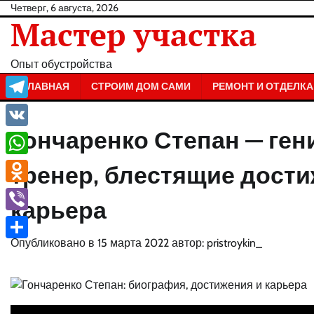
Перейти
Четверг, 6 августа, 2026
Мастер участка
к
содержанию
Опыт обустройства
ГЛАВНАЯ
СТРОИМ ДОМ САМИ
РЕМОНТ И ОТДЕЛКА
Telegram
Гончаренко Степан — ге
VK
WhatsApp
тренер, блестящие дост
Odnoklassniki
карьера
Viber
Опубликовано в
15 марта 2022
автор:
pristroykin_
Отправить