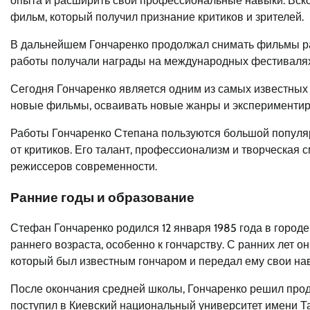
опыта и расширить свои профессиональные навыки. Вск
фильм, который получил признание критиков и зрителей.
В дальнейшем Гончаренко продолжал снимать фильмы раз
работы получали награды на международных фестивалях 
Сегодня Гончаренко является одним из самых известных
новые фильмы, осваивать новые жанры и экспериментир
Работы Гончаренко Степана пользуются большой популяр
от критиков. Его талант, профессионализм и творческая 
режиссеров современности.
Ранние годы и образование
Стефан Гончаренко родился 12 января 1985 года в городе
раннего возраста, особенно к гончарству. С ранних лет о
который был известным гончаром и передал ему свои нав
После окончания средней школы, Гончаренко решил продо
поступил в Киевский национальный университет имени Т