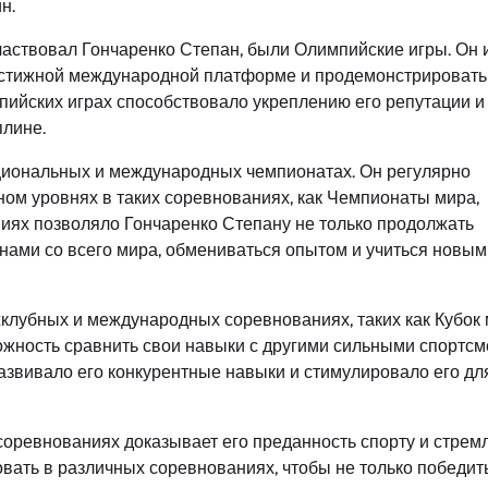
н.
частвовал Гончаренко Степан, были Олимпийские игры. Он 
рестижной международной платформе и продемонстрировать
мпийских играх способствовало укреплению его репутации и
плине.
циональных и международных чемпионатах. Он регулярно
ом уровнях в таких соревнованиях, как Чемпионаты мира,
ниях позволяло Гончаренко Степану не только продолжать
енами со всего мира, обмениваться опытом и учиться новым
жклубных и международных соревнованиях, таких как Кубок 
ожность сравнить свои навыки с другими сильными спортс
развивало его конкурентные навыки и стимулировало его дл
соревнованиях доказывает его преданность спорту и стрем
ать в различных соревнованиях, чтобы не только победить