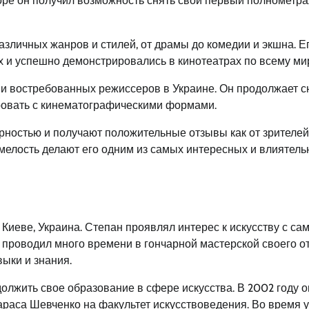
оре он получил возможность снять свой первый полнометр
личных жанров и стилей, от драмы до комедии и экшна. Е
и успешно демонстрировались в кинотеатрах по всему ми
 и востребованных режиссеров в Украине. Он продолжает с
овать с кинематографическими формами.
ностью и получают положительные отзывы как от зрителей,
смелость делают его одним из самых интересных и влиятел
 Киеве, Украина. Степан проявлял интерес к искусству с са
н проводил много времени в гончарной мастерской своего от
ыки и знания.
лжить свое образование в сфере искусства. В 2002 году о
араса Шевченко на факультет искусствоведения. Во время 