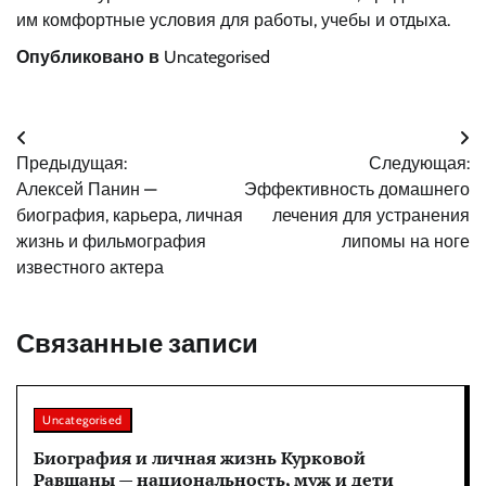
им комфортные условия для работы, учебы и отдыха.
Опубликовано в
Uncategorised
Навигация
Предыдущая:
Следующая:
по
Алексей Панин —
Эффективность домашнего
записям
биография, карьера, личная
лечения для устранения
жизнь и фильмография
липомы на ноге
известного актера
Связанные записи
Uncategorised
Биография и личная жизнь Курковой
Равшаны — национальность, муж и дети