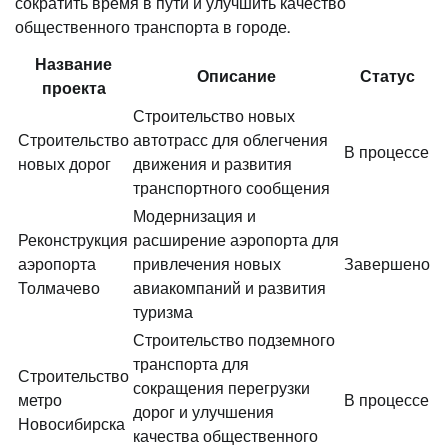
сократить время в пути и улучшить качество
общественного транспорта в городе.
Название
Описание
Статус
проекта
Строительство новых
Строительство
автотрасс для облегчения
В процессе
новых дорог
движения и развития
транспортного сообщения
Модернизация и
Реконструкция
расширение аэропорта для
аэропорта
привлечения новых
Завершено
Толмачево
авиакомпаний и развития
туризма
Строительство подземного
транспорта для
Строительство
сокращения перегрузки
метро
В процессе
дорог и улучшения
Новосибирска
качества общественного