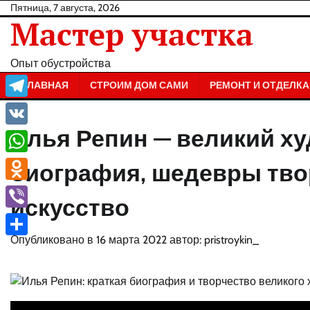
Перейти
Пятница, 7 августа, 2026
Мастер участка
к
содержанию
Опыт обустройства
ГЛАВНАЯ
СТРОИМ ДОМ САМИ
РЕМОНТ И ОТДЕЛКА
Telegram
Илья Репин — великий ху
VK
WhatsApp
биография, шедевры тво
Odnoklassniki
искусство
Viber
Опубликовано в
16 марта 2022
автор:
pristroykin_
Отправить