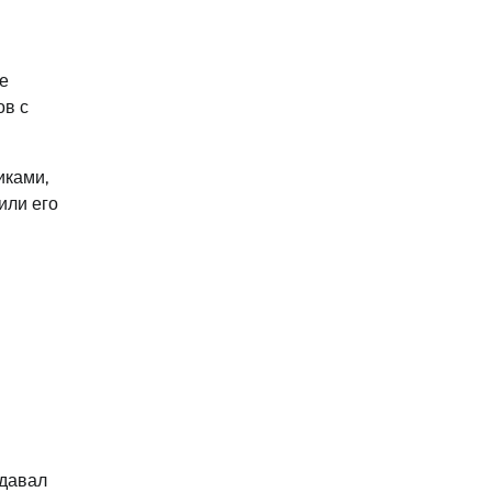
е
ов с
иками,
или его
едавал