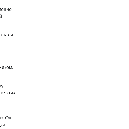
дение
й
 стали
ником.
у,
те этих
ю. Он
дки