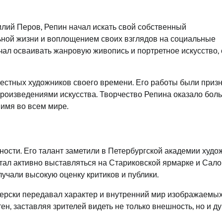
илий Перов, Репин начал искать свой собственный
ьной жизни и воплощением своих взглядов на социальные
чал осваивать жанровую живопись и портретное искусство, 
вестных художников своего времени. Его работы были приз
роизведениями искусства. Творчество Репина оказало бол
 имя во всем мире.
ости. Его талант заметили в Петербургской академии худож
н стал активно выставляться на Стариковской ярмарке и Сал
учали высокую оценку критиков и публики.
терски передавал характер и внутренний мир изображаемы
н, заставляя зрителей видеть не только внешность, но и д