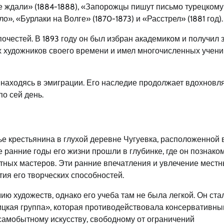
 ждали» (1884-1888), «Запорожцы пишут письмо турецкому
о», «Бурлаки на Волге» (1870-1873) и «Расстрел» (1881 год).
честей. В 1893 году он был избран академиком и получил 
 художников своего времени и имел многочисленных учени
 находясь в эмиграции. Его наследие продолжает вдохновля
о сей день.
ье крестьянина в глухой деревне Чугуевка, расположенной 
 ранние годы его жизни прошли в глубинке, где он познако
тных мастеров. Эти ранние впечатления и увлечение мест
ия его творческих способностей.
ию художеств, однако его учеба там не была легкой. Он ста
цкая группа», которая противодействовала консервативн
 самобытному искусству, свободному от ограничений