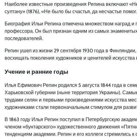
Наиболее известные произведения Репина включают «Не
султану» (1876), «Не было бы счастья, да несчастье помогл
Биография Ильи Репина отмечена множеством наград и по
профессора. Он был признан одним из самых знаменитых
последователей.
Репин ушел из жизни 29 сентября 1930 года в Финляндии,
восхищать поколения художников и ценителей искусства п
Учение и ранние годы
Илья Ефимович Репин родился 5 августа 1844 года в сем
Харьковской губернии (ныне территория Украины). Самые
трудами селян и первыми произведениями искусства мес
художниками стали первоначальным стимулом для развит
В 1863 году Илья Репин поступил в Петербургскую академ
членом «бунтарского» художественного движения «Пятни
тенденциям академии. Репин и его коллеги стремились к