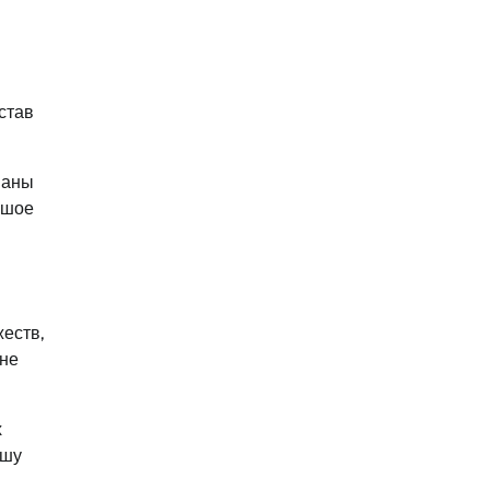
став
наны
ьшое
еств,
оне
х
ушу