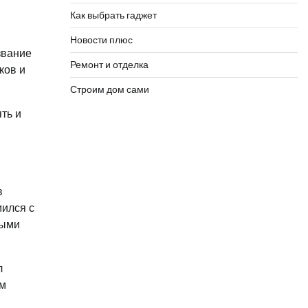
Как выбрать гаджет
Новости плюс
звание
Ремонт и отделка
ков и
Строим дом сами
ть и
в
мился с
ными
л
ым