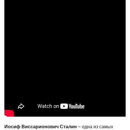
Иосиф Виссарионович Сталин
– одна из самых