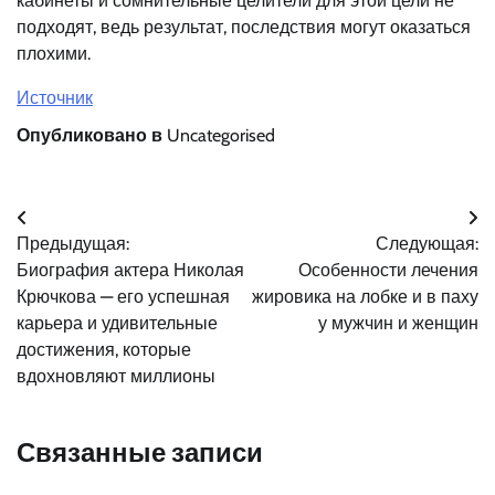
кабинеты и сомнительные целители для этой цели не
подходят, ведь результат, последствия могут оказаться
плохими.
Источник
Опубликовано в
Uncategorised
Навигация
Предыдущая:
Следующая:
по
Биография актера Николая
Особенности лечения
записям
Крючкова — его успешная
жировика на лобке и в паху
карьера и удивительные
у мужчин и женщин
достижения, которые
вдохновляют миллионы
Связанные записи