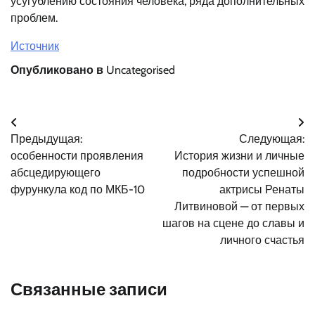
усугублению состояния человека, ряда дополнительных
проблем.
Источник
Опубликовано в
Uncategorised
Навигация
Предыдущая:
Следующая:
по
особенности проявления
История жизни и личные
записям
абсцедирующего
подробности успешной
фурункула код по МКБ-10
актрисы Ренаты
Литвиновой — от первых
шагов на сцене до славы и
личного счастья
Связанные записи