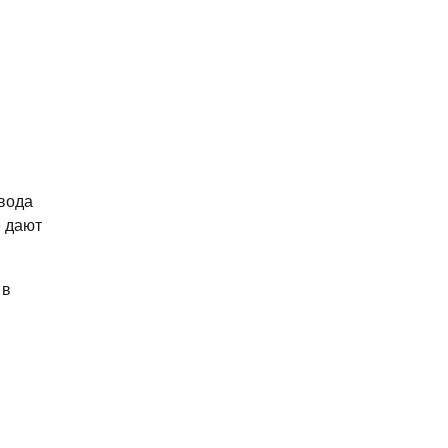
вода
е дают
 в