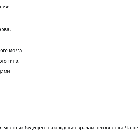
ния:
ерва.
ого мозга.
го типа.
цами.
, место их будущего нахождения врачам неизвестны. Чаще