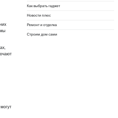
Как выбрать гаджет
Новости плюс
них
Ремонт и отделка
омы
Строим дом сами
ах,
лючают
 могут