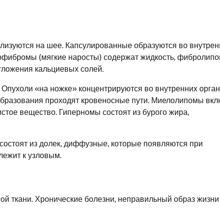
ализуются на шее. Капсулированные образуются во внутрен
пофибромы (мягкие наросты) содержат жидкость, фибролип
тложения кальциевых солей.
Опухоли «на ножке» концентрируются во внутренних орган
ообразования проходят кровеносные пути. Миелолипомы вк
стое вещество. Гиперномы состоят из бурого жира,
 состоят из долек, диффузные, которые появляются при
лежит к узловым.
ой ткани. Хронические болезни, неправильный образ жизни