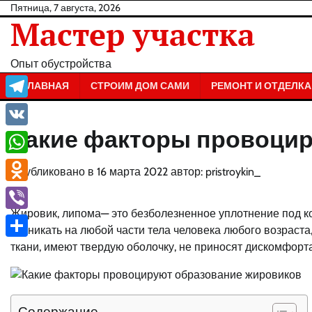
Перейти
Пятница, 7 августа, 2026
Мастер участка
к
содержанию
Опыт обустройства
ГЛАВНАЯ
СТРОИМ ДОМ САМИ
РЕМОНТ И ОТДЕЛКА
Telegram
Какие факторы провоцир
VK
WhatsApp
Опубликовано в
16 марта 2022
автор:
pristroykin_
Odnoklassniki
Жировик, липома— это безболезненное уплотнение под ко
Viber
возникать на любой части тела человека любого возраста
ткани, имеют твердую оболочку, не приносят дискомфорт
Отправить
Содержание