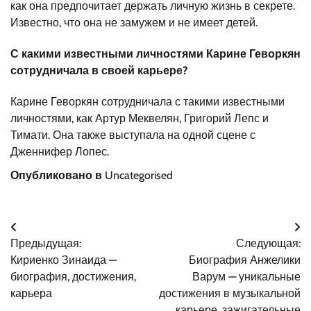
как она предпочитает держать личную жизнь в секрете.
Известно, что она не замужем и не имеет детей.
С какими известными личностями Карине Геворкян
сотрудничала в своей карьере?
Карине Геворкян сотрудничала с такими известными
личностями, как Артур Меквелян, Григорий Лепс и
Тимати. Она также выступала на одной сцене с
Дженнифер Лопес.
Опубликовано в
Uncategorised
Навигация
Предыдущая:
Следующая:
по
Кириенко Зинаида —
Биография Анжелики
записям
биография, достижения,
Варум — уникальные
карьера
достижения в музыкальной
карьере, зажигательные