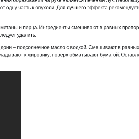
ения образований на руке является печеный лук. Небольш
ют одну часть к опухоли. Для лучшего эффекта рекомендует
сметаны и перца. Ингредиенты смешивают в равных пропор
ледует удалить.
дони – подсолнечное масло с водкой. Смешивают в равны
кладывают к жировику, поверх обматывают бумагой. Оставл