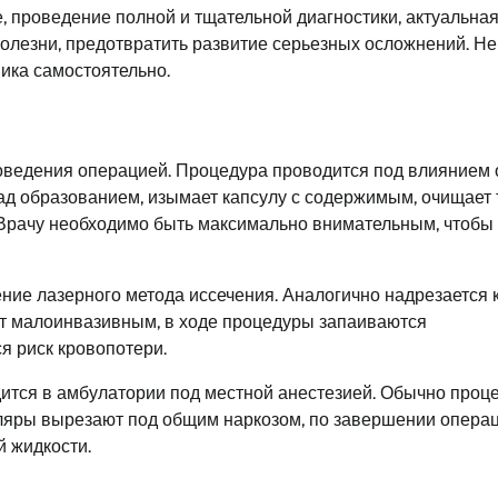
 проведение полной и тщательной диагностики, актуальна
олезни, предотвратить развитие серьезных осложнений. Н
вика самостоятельно.
роведения операцией. Процедура проводится под влиянием
над образованием, изымает капсулу с содержимым, очищает 
. Врачу необходимо быть максимально внимательным, чтобы
ие лазерного метода иссечения. Аналогично надрезается 
ет малоинвазивным, в ходе процедуры запаиваются
ся риск кровопотери.
тся в амбулатории под местной анестезией. Обычно проц
ляры вырезают под общим наркозом, по завершении операц
й жидкости.