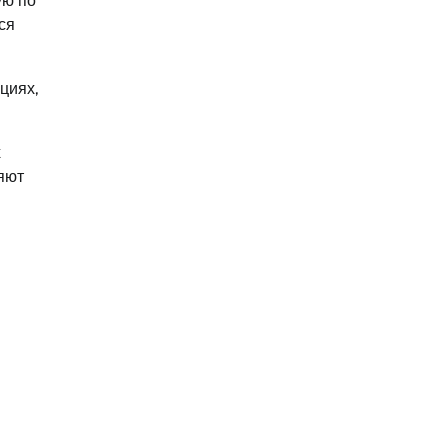
ую по
ся
циях,
х
яют