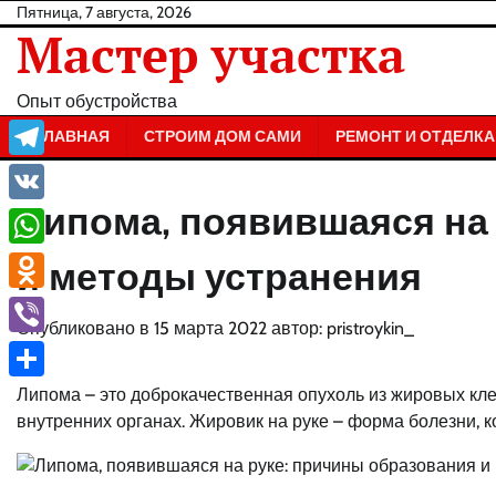
Перейти
Пятница, 7 августа, 2026
Мастер участка
к
содержанию
Опыт обустройства
ГЛАВНАЯ
СТРОИМ ДОМ САМИ
РЕМОНТ И ОТДЕЛКА
Telegram
Липома, появившаяся на
VK
WhatsApp
и методы устранения
Odnoklassniki
Опубликовано в
15 марта 2022
автор:
pristroykin_
Viber
Отправить
Липома – это доброкачественная опухоль из жировых клет
внутренних органах. Жировик на руке – форма болезни, 