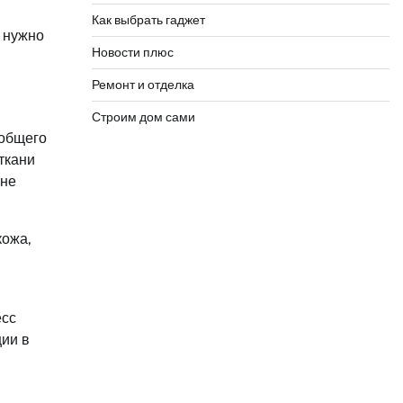
я
Как выбрать гаджет
е нужно
Новости плюс
Ремонт и отделка
Строим дом сами
 общего
ткани
 не
кожа,
есс
ии в