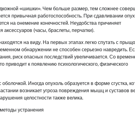
подкожной «шишки». Чем больше размер, тем сложнее совер
яется привычная работоспособность. При сдавливании опу
ется на онемение конечностей. Неудобства причиняет
 аксессуаров (часы, браслеты, перчатки).
находятся на виду. На первых этапах легко спутать с прыщо
еменном обнаружении не способен серьезно навредить. Е
ания, риск опасных последствий увеличивается. Со времен
что приводит к появлению психологического, физического
 оболочкой. Иногда опухоль образуется в форме сгустка, к
растании возникает угроза повреждения мышц и суставов в
нарушения целостности также велика.