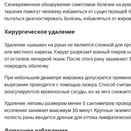
Своевременное обнаружение симптомов болезни на руке,
терапия помогут человеку избавиться от существующей б
пытаться диагностировать болезнь, избавляться от жиро
Хирургическое удаление
Удаление «шишки» на руках не является сложной для п
или местного наркоза. Хирург разрезает кожный покров 
от остатков липидной ткани. После этого рану зашивают
повредить оболочку.
При небольшом диаметре жировика допускается применен
вырезание проводится с помощью лазера. Способ счита
(коагулируются) кровеносные сосуды, из-за чего снижает
Удаление липомы размером менее 5 сантиметров проводи
иссечения занимает максимум 30 минут. Крупные экземп
полость раны вводится дренаж для оттока лимфатическо
Домашнее избавление