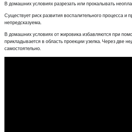
В домашних условиях разрезать или прокалывать неопла
Существует риск развития воспалительного процесса и 
непредсказуема.
В домашних условиях от жировика избавляются при помощ
прикладывается в область проекции узелка. Через две н
самостоятельно.