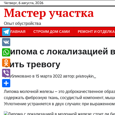
Перейти
Четверг, 6 августа, 2026
Мастер участка
к
содержанию
Опыт обустройства
ГЛАВНАЯ
СТРОИМ ДОМ САМИ
РЕМОНТ И ОТДЕЛКА
Telegram
Липома с локализацией в
VK
WhatsApp
бить тревогу
Odnoklassniki
Опубликовано в
15 марта 2022
автор:
pristroykin_
Viber
Отправить
Липома молочной железы – это доброкачественное образ
содержать фиброзную ткань, сосудистый компонент, мыш
Уплотнение устраняется в двух случаях: при выраженно