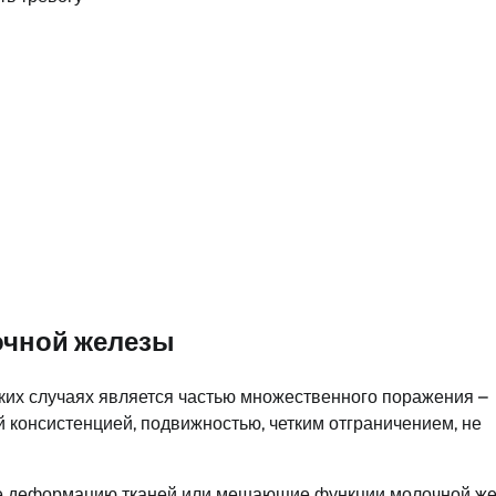
очной железы
дких случаях является частью множественного поражения –
 консистенцией, подвижностью, четким отграничением, не
е деформацию тканей или мешающие функции молочной же