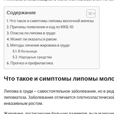
Содержание
Что такое и симптомы липомы молочной железы
Причины появления и код по МКБ 10
Опасна ли липома в груди
Может ли оказаться раком
Методы лечения жировика в груди
В больнице
Народные средства
Прогноз и профилактика
Что такое и симптомы липомы мол
Липома в груди – самостоятельное заболевание, но в ре
липоматоза. Заболевание отличается плотноэластической
инвазивным ростом.
Жировики, достигающие больших размеров, вызывающи