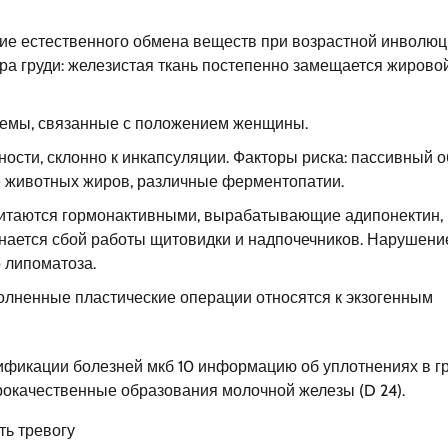
ие естественного обмена веществ при возрастной инволю
ура груди: железистая ткань постепенно замещается жирово
темы, связанные с положением женщины.
сти, склонно к инкапсуляции. Факторы риска: пассивный о
е животных жиров, различные ферментопатии.
читаются гормонактивными, вырабатывающие адипонектин,
инается сбой работы щитовидки и надпочечников. Нарушени
 липоматоза.
олненные пластические операции относятся к экзогенным
ификации болезней мкб 10 информацию об уплотнениях в г
брокачественные образования молочной железы (D 24).