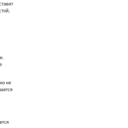
ставит
стой,
е.
е
но не
чается
ется