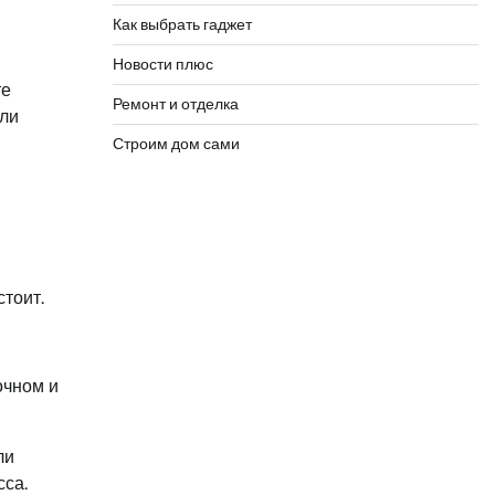
Как выбрать гаджет
Новости плюс
те
Ремонт и отделка
или
Строим дом сами
тоит.
очном и
ли
сса.