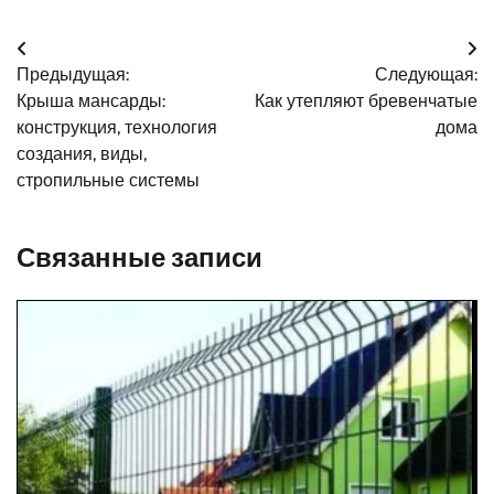
Навигация
Предыдущая:
Следующая:
по
Крыша мансарды:
Как утепляют бревенчатые
записям
конструкция, технология
дома
создания, виды,
стропильные системы
Связанные записи