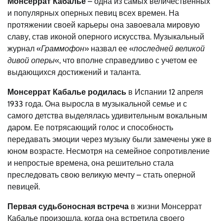
Монсеррат Кабалье
– одна из самых величественных
и популярных оперных певиц всех времен. На
протяжении своей карьеры она завоевала мировую
славу, став иконой оперного искусства. Музыкальный
журнал «
Граммофон
» назвал ее «
последней великой
дивой оперы
«, что вполне справедливо с учетом ее
выдающихся достижений и таланта.
Монсеррат Кабалье родилась
в Испании 12 апреля
1933 года. Она выросла в музыкальной семье и с
самого детства выделялась удивительным вокальным
даром. Ее потрясающий голос и способность
передавать эмоции через музыку были замечены уже в
юном возрасте. Несмотря на семейное сопротивление
и непростые времена, она решительно стала
преследовать свою великую мечту – стать оперной
певицей.
Первая судьбоносная встреча
в жизни Монсеррат
Кабалье произошла, когда она встретила своего