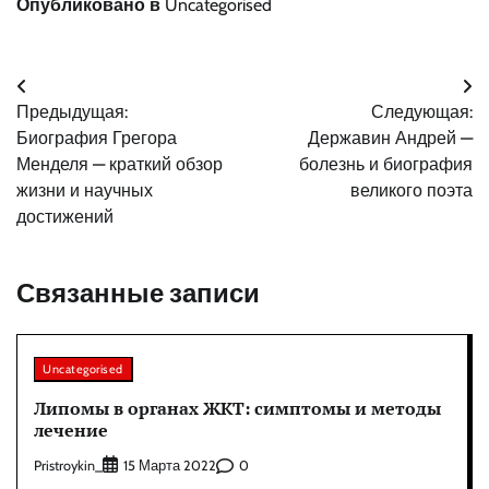
Опубликовано в
Uncategorised
Навигация
Предыдущая:
Следующая:
по
Биография Грегора
Державин Андрей —
записям
Менделя — краткий обзор
болезнь и биография
жизни и научных
великого поэта
достижений
Связанные записи
Uncategorised
Липомы в органах ЖКТ: симптомы и методы
лечение
Pristroykin_
0
15 Марта 2022