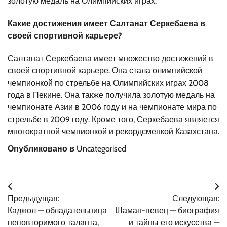
золотую медаль на Олимпийских играх.
Какие достижения имеет Салтанат Серкебаева в
своей спортивной карьере?
Салтанат Серкебаева имеет множество достижений в
своей спортивной карьере. Она стала олимпийской
чемпионкой по стрельбе на Олимпийских играх 2008
года в Пекине. Она также получила золотую медаль на
чемпионате Азии в 2006 году и на чемпионате мира по
стрельбе в 2009 году. Кроме того, Серкебаева является
многократной чемпионкой и рекордсменкой Казахстана.
Опубликовано в
Uncategorised
Навигация
Предыдущая:
Следующая:
по
Каджол — обладательница
Шаман-певец — биография
записям
неповторимого таланта,
и тайны его искусства —