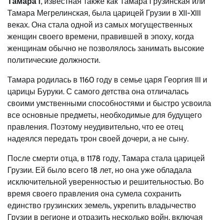
Тамара I
, известная также как Тамара Грузинская или
Тамара Мегрелинская, была царицей Грузии в XII-XIII
веках. Она стала одной из самых могущественных
женщин своего времени, правившей в эпоху, когда
женщинам обычно не позволялось занимать высокие
политические должности.
Тамара родилась в 1160 году в семье царя Георгия III и
царицы Буруки. С самого детства она отличалась
своими умственными способностями и быстро усвоила
все основные предметы, необходимые для будущего
правления. Поэтому неудивительно, что ее отец
надеялся передать трон своей дочери, а не сыну.
После смерти отца, в 1178 году, Тамара стала царицей
Грузии. Ей было всего 18 лет, но она уже обладала
исключительной уверенностью и решительностью. Во
время своего правления она сумела сохранить
единство грузинских земель, укрепить владычество
Грузии в регионе и отразить несколько войн, включая