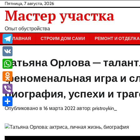
Перейти
Пятница, 7 августа, 2026
Мастер участка
к
содержанию
Опыт обустройства
ГЛАВНАЯ
СТРОИМ ДОМ САМИ
РЕМОНТ И ОТДЕЛКА
Telegram
Татьяна Орлова — талант
VK
WhatsApp
феноменальная игра и с
Odnoklassniki
биография, успехи и тра
Viber
Опубликовано в
16 марта 2022
автор:
pristroykin_
Отправить