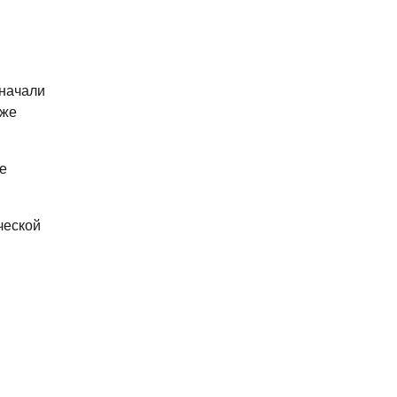
 начали
кже
е
ческой