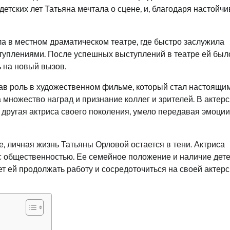
детских лет Татьяна мечтала о сцене, и, благодаря настойчи
а в местном драматическом театре, где быстро заслужила
туплениями. После успешных выступлений в театре ей был
ь на новый вызов.
рав роль в художественном фильме, который стал настоящи
 множество наград и признание коллег и зрителей. В актер
 другая актриса своего поколения, умело передавая эмоции
е, личная жизнь Татьяны Орловой остается в тени. Актриса
 с общественностью. Ее семейное положение и наличие дет
ет ей продолжать работу и сосредоточиться на своей актер