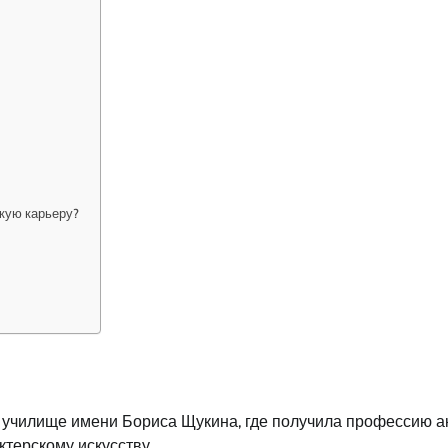
кую карьеру?
й училище имени Бориса Щукина, где получила профессию а
ктерскому искусству.