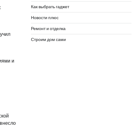
Как выбрать гаджет
к
Новости плюс
Ремонт и отделка
лучил
Строим дом сами
иями и
ской
ивнесло