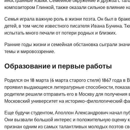
иностранные языки. Семейное окружение и дружба с тал
композитором Глинкой, также оказали сильное влияние н
Семья играла важную роль в жизни поэта. Он был в брак
детей, в том числе известного писателя Ивана Бунина. Т
испытать много печали от потери родных и близких.
Ранние годы жизни и семейная обстановка сыграли значи
темы и мировоззрение.
Образование и первые работы
Родился он 18 марта (6 марта старого стиля) 1867 года 
проявил выдающиеся литературные способности, показа
родители решили отправить его в Москву для получения 
Московский университет на историко-филологический фак
Еще будучи студентом, Аполлон Александрович начал пу
Они вызвали большой интерес и положительную оценку к
признан одним из самых талантливых молодых поэтов св