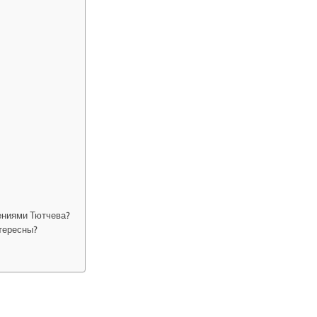
ениями Тютчева?
тересны?