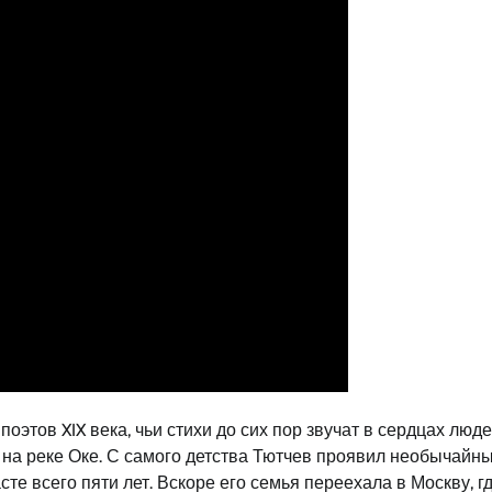
оэтов XIX века, чьи стихи до сих пор звучат в сердцах люде
е на реке Оке. С самого детства Тютчев проявил необычайн
сте всего пяти лет. Вскоре его семья переехала в Москву, г