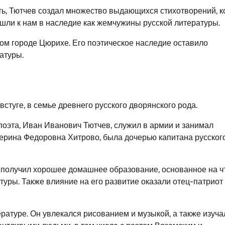
ть, Тютчев создал множество выдающихся стихотворений, 
ли к нам в наследие как жемчужины русской литературы.
ом городе Цюрихе. Его поэтическое наследие оставило
атуры.
стуге, в семье древнего русского дворянского рода.
поэта, Иван Иванович Тютчев, служил в армии и занимал
терина Федоровна Хитрово, была дочерью капитана русског
 получил хорошее домашнее образование, основанное на ч
уры. Также влияние на его развитие оказали отец-патриот
ературе. Он увлекался рисованием и музыкой, а также изуча