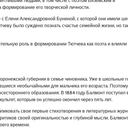
антливыми людьми, в том числе с поэтом Вяземским и
а формирование его творческой личности.
е с Елени Александровной Буниной, с которой они имели ш
ютчеву было суждено познать счастье семейной жизни, но та
тельную роль в формировании Тютчева как поэта и влияли 
в Воронежской губернии в семье чиновника. Уже в школьные 
вшиеся необычайными для мальчика его возраста. Поэтому
всестороннего образования. В 1884 году Балмонт поступил 
ультет, которым он успешно окончил через пять лет.
бликовать свои первые стихотворения в литературных журн
ритиков своей оригинальностью и глубиной мысли. Балмон
оего времени.