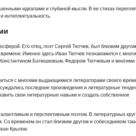
шенными идеалами и глубиной мысли. В ее стихах перепле
 и интеллектуальность.
ми
сферой. Его отец, поэт Сергей Тютчев, был близким друго
о времени. Именно здесь Иван Тютчев познакомился с мног
, Константином Батюшковым, Федором Тютчевым и многими
миться с многими выдающимися литераторами своего време
бсуждались последние произведения и литературные тенде
азвить свои литературные навыки и создать собственное
талантливым и перспективным поэтом. В литературных круг
. Со временем он стал близким другом и собеседником так
Иван Крылов.