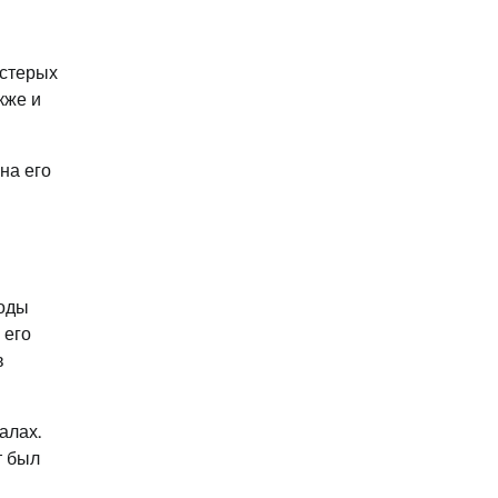
естерых
кже и
на его
годы
 его
в
алах.
т был