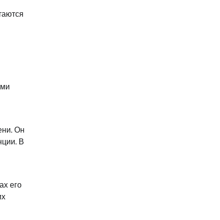
таются
м
ими
ни. Он
нции. В
ах его
их