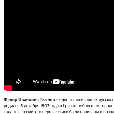
Федор Иванович Тютчев
– один из величайших русских п
родился 5 декабря 1803 года в Грязях, небольшом город
талант к поэзии, его первые стихи были написаны в возра