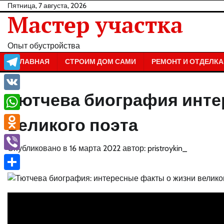
Перейти
Пятница, 7 августа, 2026
Мастер участка
к
содержанию
Опыт обустройства
ГЛАВНАЯ
СТРОИМ ДОМ САМИ
РЕМОНТ И ОТДЕЛКА
Telegram
Тютчева биография инте
VK
WhatsApp
великого поэта
Odnoklassniki
Опубликовано в
16 марта 2022
автор:
pristroykin_
Viber
Отправить