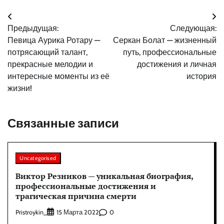
Навигация
Предыдущая:
Следующая:
по
Певица Аурика Ротару —
Серкан Болат — жизненный
записям
потрясающий талант,
путь, профессиональные
прекрасные мелодии и
достижения и личная
интересные моменты из её
история
жизни!
Связанные записи
Uncategorised
Виктор Резников — уникальная биография,
профессиональные достижения и
трагическая причина смерти
Pristroykin_
0
15 Марта 2022