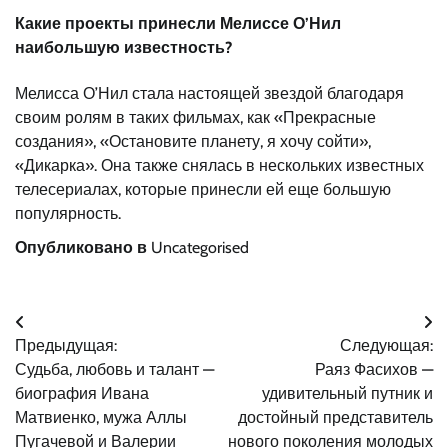
Какие проекты принесли Мелиссе О’Нил
наибольшую известность?
Мелисса О’Нил стала настоящей звездой благодаря
своим ролям в таких фильмах, как «Прекрасные
создания», «Остановите планету, я хочу сойти»,
«Дикарка». Она также снялась в нескольких известных
телесериалах, которые принесли ей еще большую
популярность.
Опубликовано в
Uncategorised
Навигация
Предыдущая:
Следующая:
по
Судьба, любовь и талант —
Раяз Фасихов —
записям
биография Ивана
удивительный путник и
Матвиенко, мужа Аллы
достойный представитель
Пугачевой и Валерии
нового поколения молодых