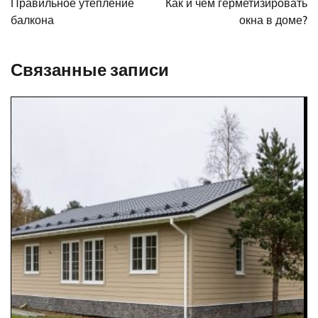
Правильное утепление
Как и чем герметизировать
записям
балкона
окна в доме?
Связанные записи