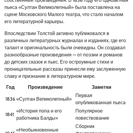
собственные произведения. В 1836 году его одноактная
пьеса «Султан Великолепный» была поставлена на
сцене Московского Малого театра, что стало началом
его литературной карьеры.
Впоследствии Толстой активно публиковался в
различных литературных журналах и изданиях, где его
талант и оригинальность были очевидны. Он создавал
разнообразные произведения — от поэзии и романов
до детских сказок и пьес. Его остроумные стихи и
проницательные рассказы принесли ему заслуженную
славу и признание в литературном мире.
Год
Произведение
Заметки
Первая
1836
«Султан Великолепный»
опубликованная пьеса
«История попа и его
Популярное
1841
работника Балды»
повествование
Сборник
«Необыкновенные