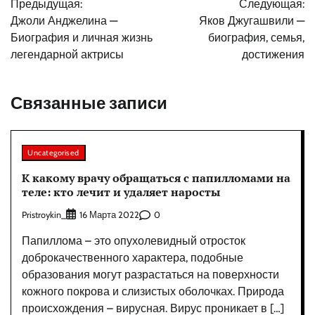
Предыдущая:
Следующая:
по
Джоли Анджелина —
Яков Джугашвили —
записям
Биография и личная жизнь
биография, семья,
легендарной актрисы
достижения
Связанные записи
Uncategorised
К какому врачу обращаться с папилломами на
теле: кто лечит и удаляет наросты
Pristroykin_
0
16 Марта 2022
Папиллома – это опухолевидный отросток
доброкачественного характера, подобные
образования могут разрастаться на поверхности
кожного покрова и слизистых оболочках. Природа
происхождения – вирусная. Вирус проникает в […]