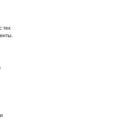
с тех
енты.
и
 и