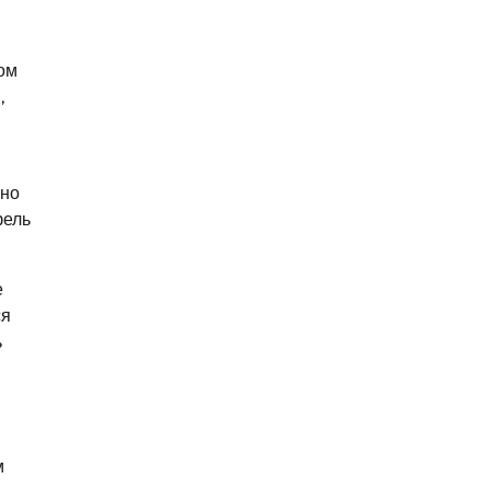
ом
,
вно
фель
е
ся
ь
м