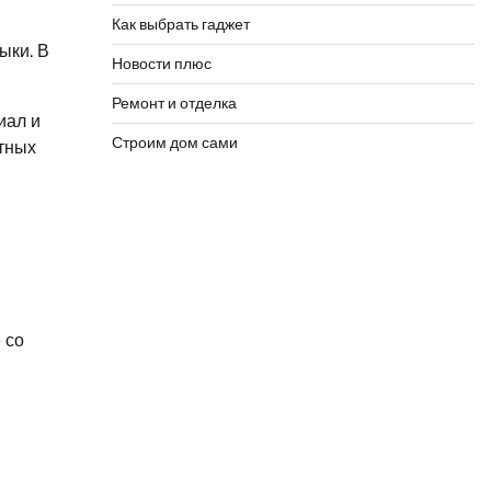
Как выбрать гаджет
ыки. В
Новости плюс
Ремонт и отделка
иал и
Строим дом сами
стных
 со