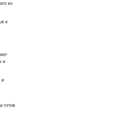
ого из
ие к
яет
х и
 и
а готов