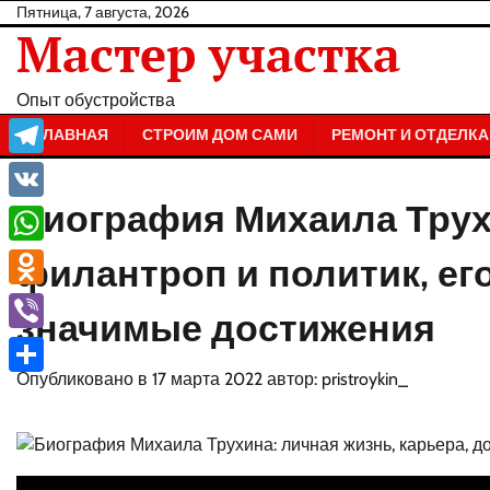
Перейти
Пятница, 7 августа, 2026
Мастер участка
к
содержанию
Опыт обустройства
ГЛАВНАЯ
СТРОИМ ДОМ САМИ
РЕМОНТ И ОТДЕЛКА
Telegram
Биография Михаила Трух
VK
WhatsApp
филантроп и политик, его
Odnoklassniki
значимые достижения
Viber
Опубликовано в
17 марта 2022
автор:
pristroykin_
Отправить