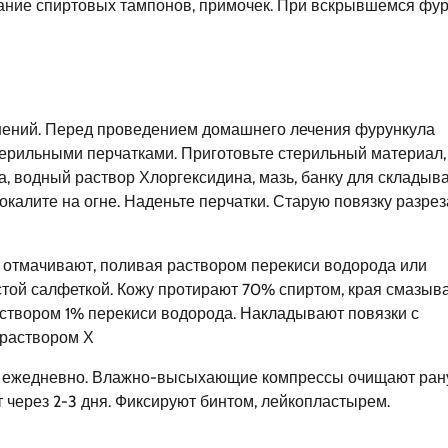
ание спиртовых тампонов, примочек. При вскрывшемся фу
нений. Перед проведением домашнего лечения фурункула
ерильными перчатками. Приготовьте стерильный материал,
а, водный раствор Хлоргексидина, мазь, банку для складыв
окалите на огне. Наденьте перчатки. Старую повязку разре
 отмачивают, поливая раствором перекиси водорода или
той салфеткой. Кожу протирают 70% спиртом, края смазыв
аствором 1% перекиси водорода. Накладывают повязки с
 раствором Х
т ежедневно. Влажно-высыхающие компрессы очищают ран
через 2-3 дня. Фиксируют бинтом, лейкопластырем.