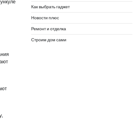
рункуле
Как выбрать гаджет
Новости плюс
Ремонт и отделка
Строим дом сами
ания
зают
ают
у,