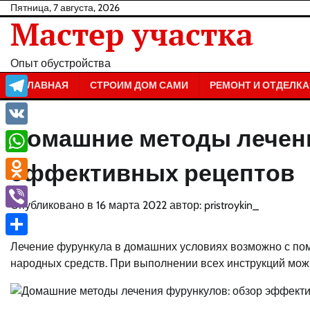
Перейти
Пятница, 7 августа, 2026
Мастер участка
к
содержанию
Опыт обустройства
ГЛАВНАЯ
СТРОИМ ДОМ САМИ
РЕМОНТ И ОТДЕЛКА
Telegram
Домашние методы лечени
VK
WhatsApp
эффективных рецептов
Odnoklassniki
Опубликовано в
16 марта 2022
автор:
pristroykin_
Viber
Отправить
Лечение фурункула в домашних условиях возможно с по
народных средств. При выполнении всех инструкций можн