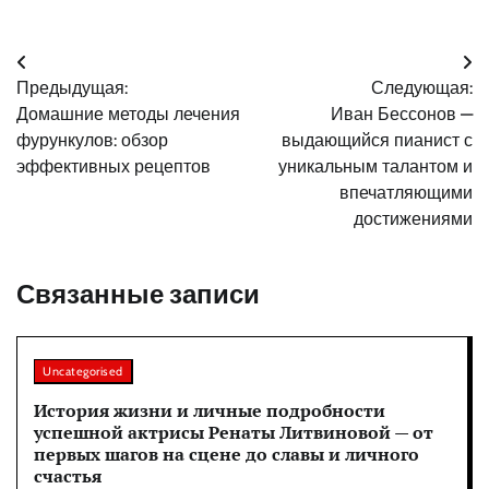
Навигация
Предыдущая:
Следующая:
по
Домашние методы лечения
Иван Бессонов —
записям
фурункулов: обзор
выдающийся пианист с
эффективных рецептов
уникальным талантом и
впечатляющими
достижениями
Связанные записи
Uncategorised
История жизни и личные подробности
успешной актрисы Ренаты Литвиновой — от
первых шагов на сцене до славы и личного
счастья