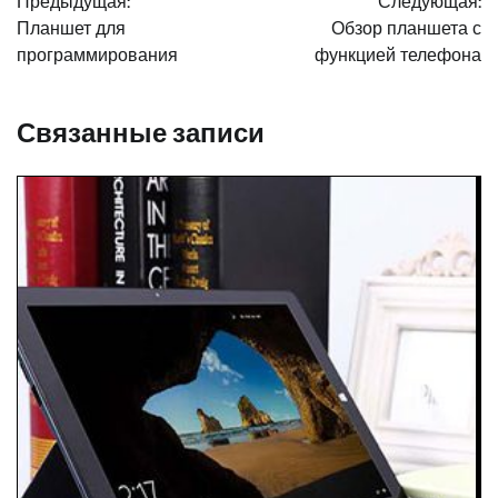
Предыдущая:
Следующая:
по
Планшет для
Обзор планшета с
записям
программирования
функцией телефона
Связанные записи