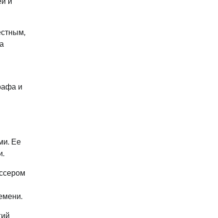
ей и
естным,
а
рафа и
ми. Ее
и.
иссером
емени.
гий