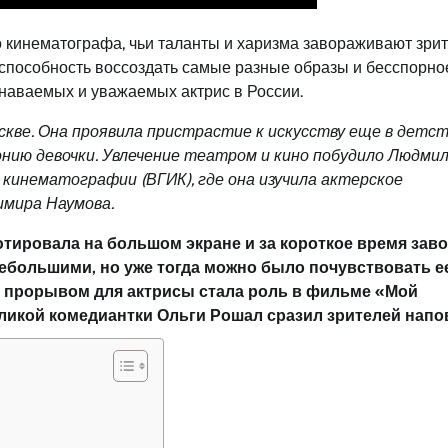
 кинематографа, чьи таланты и харизма завораживают зри
 способность воссоздать самые разные образы и бесспорно
знаваемых и уважаемых актрис в России.
скве. Она проявила пристрастие к искусству еще в детст
нию девочки. Увлечение театром и кино побудило Людми
инематографии (ВГИК), где она изучила актерское
имира Наумова.
тировала на большом экране и за короткое время зав
ебольшими, но уже тогда можно было почувствовать е
 прорывом для актрисы стала роль в фильме «Мой
великой комедиантки Ольги Рошал сразил зрителей напо