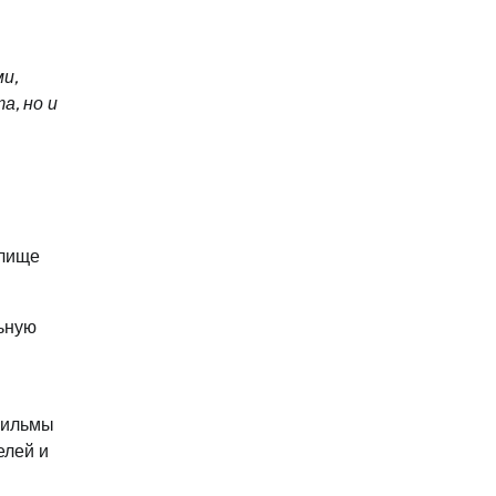
и,
а, но и
илище
льную
фильмы
елей и