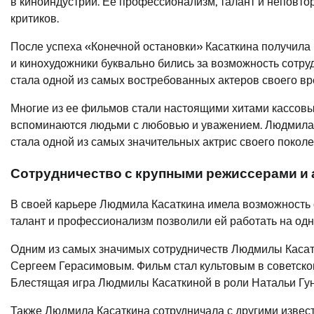
в киноиндустрии. Ее профессионализм, талант и неповто
критиков.
После успеха «Конечной остановки» Касаткина получила 
и кинохудожники буквально бились за возможность сотру
стала одной из самых востребованных актеров своего вр
Многие из ее фильмов стали настоящими хитами кассовых
вспоминаются людьми с любовью и уважением. Людмила К
стала одной из самых значительных актрис своего поколе
Сотрудничество с крупными режиссерами и 
В своей карьере Людмила Касаткина имела возможность 
талант и профессионализм позволили ей работать на одн
Одним из самых значимых сотрудничеств Людмилы Касатк
Сергеем Герасимовым. Фильм стал культовым в советско
Блестящая игра Людмилы Касаткиной в роли Натальи Гунь
Также Людмила Касаткина сотрудничала с другими извес