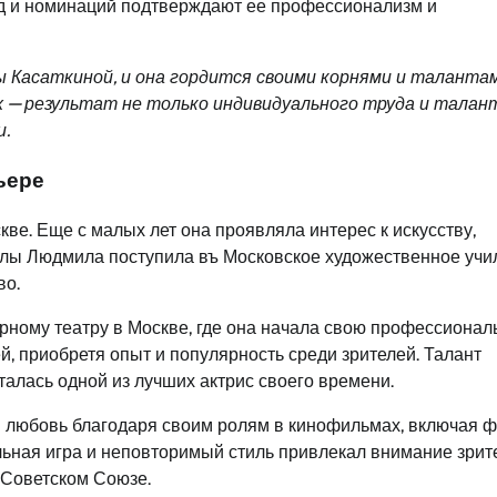
ад и номинаций подтверждают ее профессионализм и
 Касаткиной, и она гордится своими корнями и талантам
х — результат не только индивидуального труда и талант
и.
ьере
кве. Еще с малых лет она проявляла интерес к искусству,
колы Людмила поступила въ Московское художественное уч
во.
рному театру в Москве, где она начала свою профессиона
й, приобретя опыт и популярность среди зрителей. Талант
талась одной из лучших актрис своего времени.
ой любовь благодаря своим ролям в кинофильмах, включая 
ьная игра и неповторимый стиль привлекал внимание зрит
 Советском Союзе.