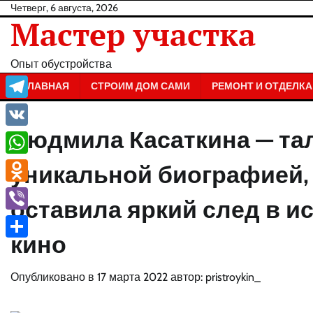
Перейти
Четверг, 6 августа, 2026
Мастер участка
к
содержанию
Опыт обустройства
ГЛАВНАЯ
СТРОИМ ДОМ САМИ
РЕМОНТ И ОТДЕЛКА
Telegram
Людмила Касаткина — тал
VK
WhatsApp
уникальной биографией, 
Odnoklassniki
оставила яркий след в и
Viber
кино
Отправить
Опубликовано в
17 марта 2022
автор:
pristroykin_