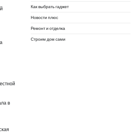
Как выбрать гаджет
ый
Новости плюс
Ремонт и отделка
Строим дом сами
а
вестной
ала в
ская