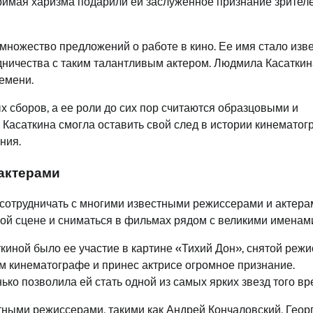
римая харизма подарили ей заслуженное признание зрител
множество предложений о работе в кино. Ее имя стало изв
дничества с таким талантливым актером. Людмила Касаткин
емени.
 сборов, а ее роли до сих пор считаются образцовыми и
асаткина смогла оставить свой след в истории кинематог
ния.
актерами
сотрудничать с многими известными режиссерами и актера
ой сцене и сниматься в фильмах рядом с великими именам
иной было ее участие в картине «Тихий Дон», снятой реж
м кинематографе и принес актрисе огромное признание.
ко позволила ей стать одной из самых ярких звезд того вр
тными режиссерами, такими как Андрей Кончаловский, Геор