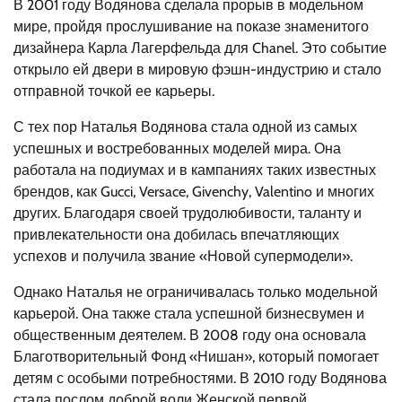
В 2001 году Водянова сделала прорыв в модельном
мире, пройдя прослушивание на показе знаменитого
дизайнера Карла Лагерфельда для Chanel. Это событие
открыло ей двери в мировую фэшн-индустрию и стало
отправной точкой ее карьеры.
С тех пор Наталья Водянова стала одной из самых
успешных и востребованных моделей мира. Она
работала на подиумах и в кампаниях таких известных
брендов, как Gucci, Versace, Givenchy, Valentino и многих
других. Благодаря своей трудолюбивости, таланту и
привлекательности она добилась впечатляющих
успехов и получила звание «Новой супермодели».
Однако Наталья не ограничивалась только модельной
карьерой. Она также стала успешной бизнесвумен и
общественным деятелем. В 2008 году она основала
Благотворительный Фонд «Нишан», который помогает
детям с особыми потребностями. В 2010 году Водянова
стала послом доброй воли Женской первой