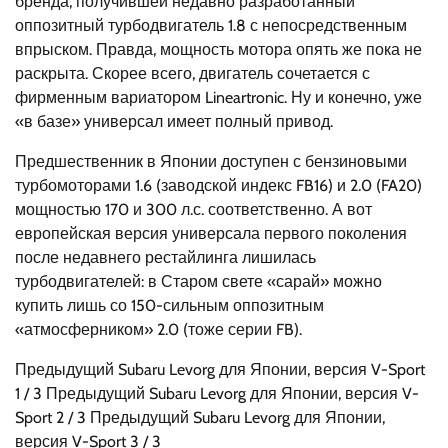
бренда, получившей недавно разработанный
оппозитный турбодвигатель 1.8 с непосредственным
впрыском. Правда, мощность мотора опять же пока не
раскрыта. Скорее всего, двигатель сочетается с
фирменным вариатором Lineartronic. Ну и конечно, уже
«в базе» универсал имеет полный привод.
Предшественник в Японии доступен с бензиновыми
турбомоторами 1.6 (заводской индекс FB16) и 2.0 (FA20)
мощностью 170 и 300 л.с. соответственно. А вот
европейская версия универсала первого поколения
после недавнего рестайлинга лишилась
турбодвигателей: в Старом свете «сарай» можно
купить лишь со 150-сильным оппозитным
«атмосферником» 2.0 (тоже серии FB).
Предыдущий Subaru Levorg для Японии, версия V-Sport
1
/ 3 Предыдущий Subaru Levorg для Японии, версия V-
Sport
2
/ 3 Предыдущий Subaru Levorg для Японии,
версия V-Sport
3
/ 3