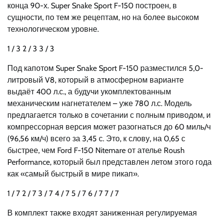
конца 90-х. Super Snake Sport F-150 построен, в
сущности, по тем же рецептам, но на более высоком
технологическом уровне.
1
/ 3
2
/ 3
3
/ 3
Под капотом Super Snake Sport F-150 разместился 5,0-
литровый V8, который в атмосферном варианте
выдаёт 400 л.с., а будучи укомплектованным
механическим нагнетателем – уже 780 л.с. Модель
предлагается только в сочетании с полным приводом, и
компрессорная версия может разогнаться до 60 миль/ч
(96,56 км/ч) всего за 3,45 с. Это, к слову, на 0,65 с
быстрее, чем Ford F-150 Nitemare от ателье Roush
Performance, который был представлен летом этого года
как «самый быстрый в мире пикап».
1
/ 7
2
/ 7
3
/ 7
4
/ 7
5
/ 7
6
/ 7
7
/ 7
В комплект также входят заниженная регулируемая