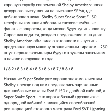
хорошую службу современной Shelby American: после
дежурного выступления на выставке SEMA, где
дебютировал пикап Shelby Super Snake Sport F-150,
телефоны компании оборвали свежеиспечённые
фанаты с вопросом, когда можно будет купить новинку.
Спрос, как водится, рождает предложение, и на днях
Shelby American объявила о готовности выпустить
представленную машину ограниченным тиражом – 250
штук, первые экземпляры будут отгружены заказчикам
в начале следующего года.
1
/ 8
2
/ 8
3
/ 8
4
/ 8
5
/ 8
6
/ 8
7
/ 8
8
/ 8
Название Super Snake уже хорошо знакомо клиентам
Shelby: прежде под ним предлагались заряженные
длиннобазные пикапы Ford F-150 с двойной кабиной, а
Super Snake Sport – это короткобазный грузовичок с
однорядной кабиной, являющийся своеобразной
реинкарнацией стокового маслтрака Ford SVT Lightning