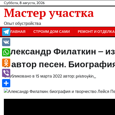
Перейти
Суббота, 8 августа, 2026
Мастер участка
к
содержанию
Опыт обустройства
ГЛАВНАЯ
СТРОИМ ДОМ САМИ
РЕМОНТ И ОТДЕЛКА
Telegram
Александр Филаткин – и
VK
WhatsApp
и автор песен. Биографи
Odnoklassniki
Опубликовано в
15 марта 2022
автор:
pristroykin_
Viber
Отправить