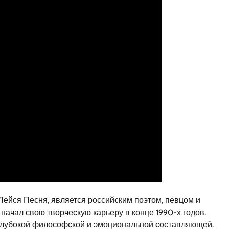
ейся Песня, является российским поэтом, певцом и
начал свою творческую карьеру в конце 1990-х годов.
 глубокой философской и эмоциональной составляющей.