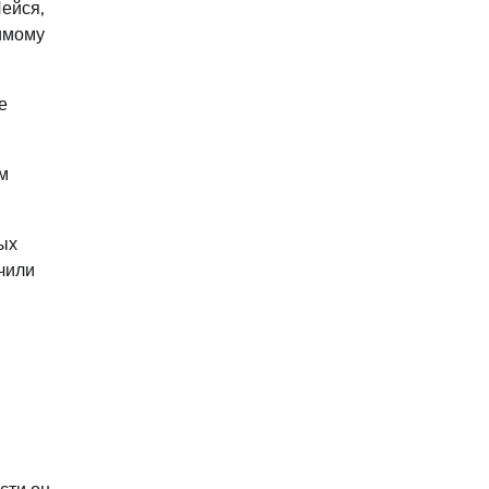
ейся,
римому
е
м
ых
чили