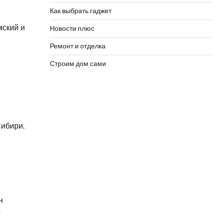
Как выбрать гаджет
мский и
Новости плюс
Ремонт и отделка
Строим дом сами
Сибири.
н
о