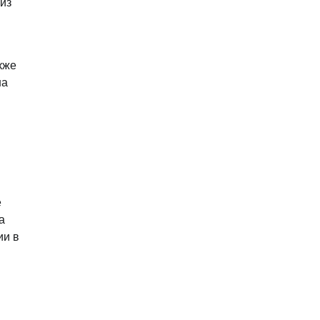
из
кже
на
е
а
ии в