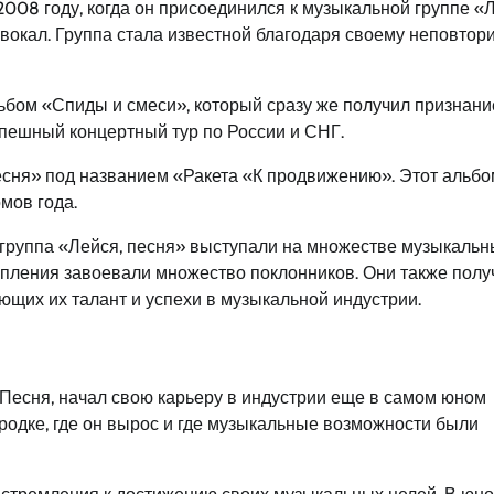
008 году, когда он присоединился к музыкальной группе «Л
л вокал. Группа стала известной благодаря своему неповто
ьбом «Спиды и смеси», который сразу же получил признани
спешный концертный тур по России и СНГ.
песня» под названием «Ракета «К продвижению». Этот альбо
мов года.
 группа «Лейся, песня» выступали на множестве музыкальн
упления завоевали множество поклонников. Они также полу
щих их талант и успехи в музыкальной индустрии.
Песня, начал свою карьеру в индустрии еще в самом юном
родке, где он вырос и где музыкальные возможности были