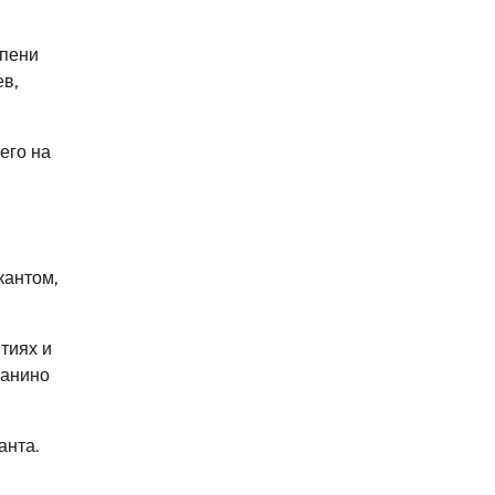
епени
в,
его на
кантом,
тиях и
ианино
анта.