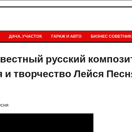
ДАЧА, УЧАСТОК
ГАРАЖ И АВТО
БИЗНЕС СОВЕТНИК
звестный русский компози
я и творчество Лейся Песн