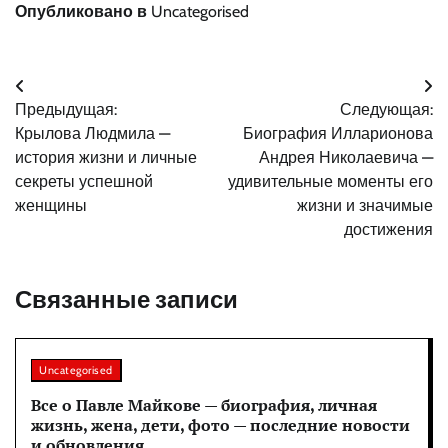
Опубликовано в
Uncategorised
Навигация
Предыдущая:
Следующая:
по
Крылова Людмила —
Биография Илларионова
записям
история жизни и личные
Андрея Николаевича —
секреты успешной
удивительные моменты его
женщины
жизни и значимые
достижения
Связанные записи
Uncategorised
Все о Павле Майкове — биография, личная
жизнь, жена, дети, фото — последние новости
и обновления