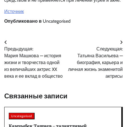
средством и не применяется при лечении угрей и акне.
Источник
Опубликовано в
Uncategorised
Навигация
Предыдущая:
Следующая:
по
Мария Машкова — история
Татьяна Васильева —
записям
жизни и творчества одной
биография, карьера и
из величайших актрис XX
личная жизнь знаменитой
века и ее вклад в общество
актрисы
Связанные записи
Uncategorised
Камчыбек Ташиев – талантливый